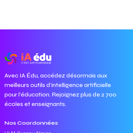
Avec IA Édu, accédez désormais aux
meilleurs outils d’intelligence artificielle
pour l’éducation. Rejoignez plus de 2 700
écoles et enseignants.
Nos Coordonnées