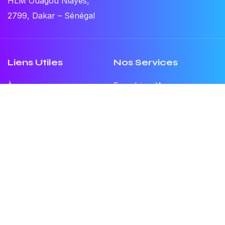
HLM Ouagou Niayes,
2799, Dakar – Sénégal
Liens Utiles
Nos Services
À propos
Formulaires IA
Blog IA Edu
Assistants IA
Nous contacter
Tarifs d'accès
Autres plateformes
Formations
© IA Édu
2026 . Par
Afrik’IA