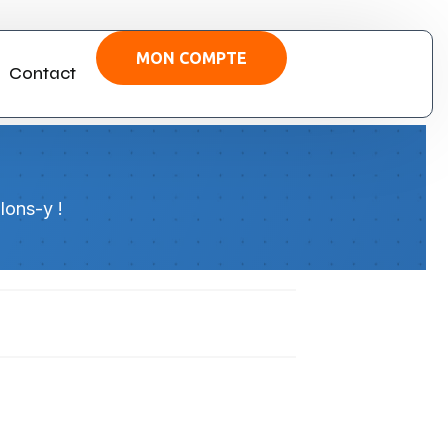
MON COMPTE
Contact
lons-y !