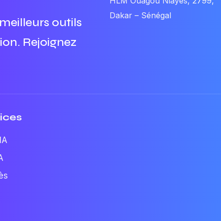
HLM Ouagou Niayes, 2799,
Dakar – Sénégal
eilleurs outils
tion. Rejoignez
ices
IA
A
ès